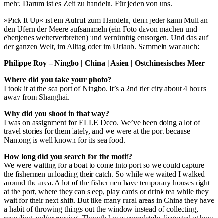
mehr. Darum ist es Zeit zu handeln. Für jeden von uns.
»Pick It Up« ist ein Aufruf zum Handeln, denn jeder kann Müll an
den Ufern der Meere aufsammeln (ein Foto davon machen und
ebenjenes weiterverbreiten) und vernünftig entsorgen. Und das auf
der ganzen Welt, im Alltag oder im Urlaub. Sammeln war auch:
Philippe Roy – Ningbo | China | Asien | Ostchinesisches Meer
Where did you take your photo?
I took it at the sea port of Ningbo. It’s a 2nd tier city about 4 hours
away from Shanghai.
Why did you shoot in that way?
I was on assignment for ELLE Deco. We’ve been doing a lot of
travel stories for them lately, and we were at the port because
Nantong is well known for its sea food.
How long did you search for the motif?
We were waiting for a boat to come into port so we could capture
the fishermen unloading their catch. So while we waited I walked
around the area. A lot of the fishermen have temporary houses right
at the port, where they can sleep, play cards or drink tea while they
wait for their next shift. But like many rural areas in China they have
a habit of throwing things out the window instead of collecting,
recycling and/or reusing. Though I was completely disgusted at how