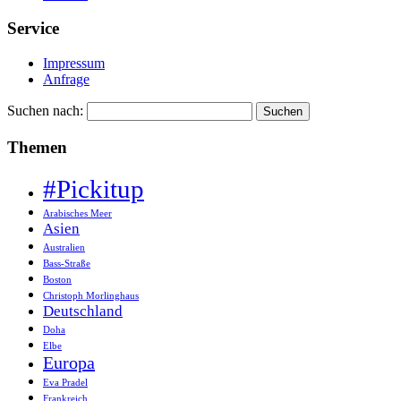
Service
Impressum
Anfrage
Suchen nach:
Themen
#Pickitup
Arabisches Meer
Asien
Australien
Bass-Straße
Boston
Christoph Morlinghaus
Deutschland
Doha
Elbe
Europa
Eva Pradel
Frankreich