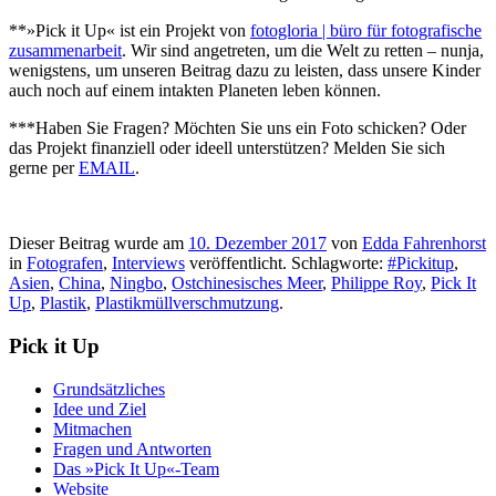
**»Pick it Up« ist ein Projekt von
fotogloria | büro für fotografische
zusammenarbeit
. Wir sind angetreten, um die Welt zu retten – nunja,
wenigstens, um unseren Beitrag dazu zu leisten, dass unsere Kinder
auch noch auf einem intakten Planeten leben können.
***Haben Sie Fragen? Möchten Sie uns ein Foto schicken? Oder
das Projekt finanziell oder ideell unterstützen? Melden Sie sich
gerne per
EMAIL
.
Dieser Beitrag wurde am
10. Dezember 2017
von
Edda Fahrenhorst
in
Fotografen
,
Interviews
veröffentlicht. Schlagworte:
#Pickitup
,
Asien
,
China
,
Ningbo
,
Ostchinesisches Meer
,
Philippe Roy
,
Pick It
Up
,
Plastik
,
Plastikmüllverschmutzung
.
Pick it Up
Grundsätzliches
Idee und Ziel
Mitmachen
Fragen und Antworten
Das »Pick It Up«-Team
Website