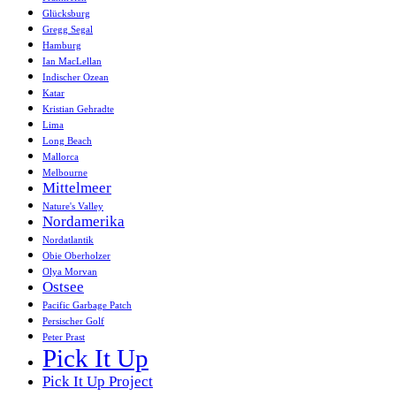
Glücksburg
Gregg Segal
Hamburg
Ian MacLellan
Indischer Ozean
Katar
Kristian Gehradte
Lima
Long Beach
Mallorca
Melbourne
Mittelmeer
Nature's Valley
Nordamerika
Nordatlantik
Obie Oberholzer
Olya Morvan
Ostsee
Pacific Garbage Patch
Persischer Golf
Peter Prast
Pick It Up
Pick It Up Project