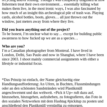
fishermen treat their own environment… essentially killing what
makes them live, in the most ironic ways, I was also fascinated by
how much of an insight this archeological pile of trash was. Playing
cards, alcohol bottles, boots, gloves… all just thrown out the
window, just meters away from where they live.
Did you learn anything out of the project?
To be honest, I’m unclear what to say… except for building public
awareness to how fucked up we are as a species…
Who are you?
I’m a Canadian photographer from Montreal. I have lived in
London, Delhi, Sao Paulo and now in Shanghai, where I have been
since 2003. I shoot mainly commercial assignments with either a
lifestyle or industrial focus.
*Das Prinzip ist einfach, der Name gleichzeitig eine
Handlungsaufforderung: An Ufern, in Buchten, Flussmündungen
oder an den schönsten Sandstränden wird Plastikmüll
angeschwemmt und das weltweit. »Pick it Up« ruft dazu auf,
hinzusehen, hinzugehen, aufzuheben, zu fotografieren, das Foto in
den sozialen Netzwerken mit dem Hashtag #pickitup zu posten und
anschließend den Plastikmüll vernünftig zu entsorgen.