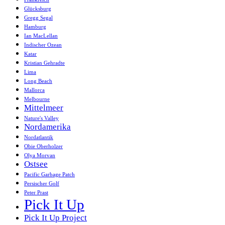
Glücksburg
Gregg Segal
Hamburg
Ian MacLellan
Indischer Ozean
Katar
Kristian Gehradte
Lima
Long Beach
Mallorca
Melbourne
Mittelmeer
Nature's Valley
Nordamerika
Nordatlantik
Obie Oberholzer
Olya Morvan
Ostsee
Pacific Garbage Patch
Persischer Golf
Peter Prast
Pick It Up
Pick It Up Project