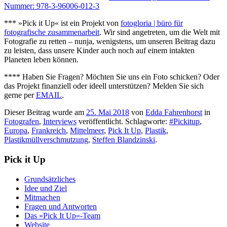
Nummer: 978-3-96006-012-3
*** »Pick it Up« ist ein Projekt von
fotogloria | büro für
fotografische zusammenarbeit
. Wir sind angetreten, um die Welt mit
Fotografie zu retten – nunja, wenigstens, um unseren Beitrag dazu
zu leisten, dass unsere Kinder auch noch auf einem intakten
Planeten leben können.
**** Haben Sie Fragen? Möchten Sie uns ein Foto schicken? Oder
das Projekt finanziell oder ideell unterstützen? Melden Sie sich
gerne per
EMAIL
.
Dieser Beitrag wurde am
25. Mai 2018
von
Edda Fahrenhorst
in
Fotografen
,
Interviews
veröffentlicht. Schlagworte:
#Pickitup
,
Europa
,
Frankreich
,
Mittelmeer
,
Pick It Up
,
Plastik
,
Plastikmüllverschmutzung
,
Steffen Blandzinski
.
Pick it Up
Grundsätzliches
Idee und Ziel
Mitmachen
Fragen und Antworten
Das »Pick It Up«-Team
Website