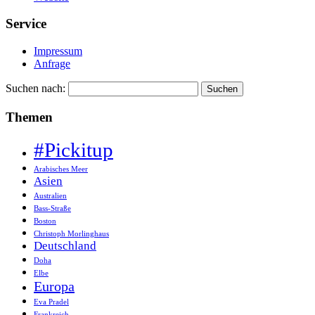
Service
Impressum
Anfrage
Suchen nach:
Themen
#Pickitup
Arabisches Meer
Asien
Australien
Bass-Straße
Boston
Christoph Morlinghaus
Deutschland
Doha
Elbe
Europa
Eva Pradel
Frankreich