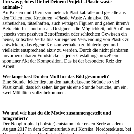
Um was geht es Dir bei Deinem Projekt »Plastic waste
animals«?
An Küsten und Ufern sammele ich Plastikabfälle und gestalte aus
den Teilen neue Kreaturen: »Plastic Waste Animals«. Die
ästhetischen, rätselhaften, auch witzigen Figuren und geben ihrem/r
BetrachterIn – und mir als Designer – die Möglichkeit, mit Spaß und
jenseits vom passiven Betroffensein oder schlechten Gewissen ein
neues, kritisches Verhältnis zur eigenen Verwendung von Plastik zu
entwickeln, das eigene Konsumverhalten zu hinterfragen und
vielleicht entsprechend aktiv zu werden. Durch die nicht planbaren,
unvorhersehbaren Fundstücke ist jeder Gestaltungsprozeß ein
spontaner Akt der Komposition. Das ist der besondere Reiz der
Arbeit.
Wie lange hast Du den Müll für das Bild gesammelt?
Eine Stunde, leider liegt an den naturbelassene Strände so viel
Plastikmüll, dass ich selten länger als eine Stunde brauche, um ein,
zwei Mülltüten vollzubekommen.
Wo und wie hast du die Motive zusammengestellt und
fotografiert?
Der Neophropinat (Lobster) entstammt der ersten Serie aus dem
August 2017 in dem Sommerurlaub auf Korsika, Nordosteküste, bei