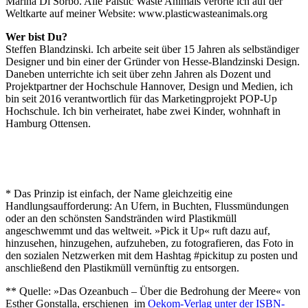
Marina Di Sorbo. Alle Palstic Waste Animals verorte ich auf der
Weltkarte auf meiner Website: www.plasticwasteanimals.org
Wer bist Du?
Steffen Blandzinski. Ich arbeite seit über 15 Jahren als selbständiger
Designer und bin einer der Gründer von Hesse-Blandzinski Design.
Daneben unterrichte ich seit über zehn Jahren als Dozent und
Projektpartner der Hochschule Hannover, Design und Medien, ich
bin seit 2016 verantwortlich für das Marketingprojekt POP-Up
Hochschule. Ich bin verheiratet, habe zwei Kinder, wohnhaft in
Hamburg Ottensen.
* Das Prinzip ist einfach, der Name gleichzeitig eine
Handlungsaufforderung: An Ufern, in Buchten, Flussmündungen
oder an den schönsten Sandstränden wird Plastikmüll
angeschwemmt und das weltweit. »Pick it Up« ruft dazu auf,
hinzusehen, hinzugehen, aufzuheben, zu fotografieren, das Foto in
den sozialen Netzwerken mit dem Hashtag #pickitup zu posten und
anschließend den Plastikmüll vernünftig zu entsorgen.
** Quelle: »Das Ozeanbuch – Über die Bedrohung der Meere« von
Esther Gonstalla, erschienen im
Oekom-Verlag unter der ISBN-